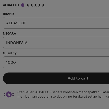
5
ALBASLOT
out
of
BRAND
5
stars
NEGARA
Quantity
Add to cart
Star Seller.
ALBASLOT secara konsisten mendapatkan ulasan
memberikan bocoran rtp slot online terakurat setiap harinya