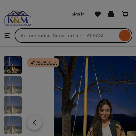
ALBASLOT
Sign in
Skip
to
ontent
Search
Browse
for
items
or
shops
ALBASLOT