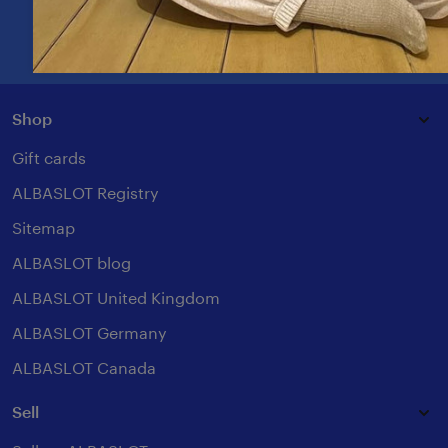
Rekomendasi Google & Youtube : ALBASLOT
Shop
Gift cards
ALBASLOT Registry
Sitemap
ALBASLOT blog
ALBASLOT United Kingdom
ALBASLOT Germany
ALBASLOT Canada
Sell