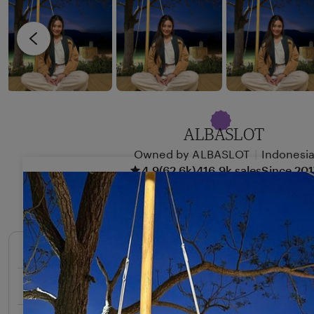
a
y
e
M
v
i
i
x
e
u
w
n
b
y
ALBASLOT
B
Owned by ALBASLOT
|
Indonesi
e
4.9
(62.6k)
416.9k sales
Since 20
u
Daftar
Login
l
This seller usually responds
within 24 hours.
i
Smooth shipping
Has a history of shipping on time w
Speedy replies
Has a history of replying to messages